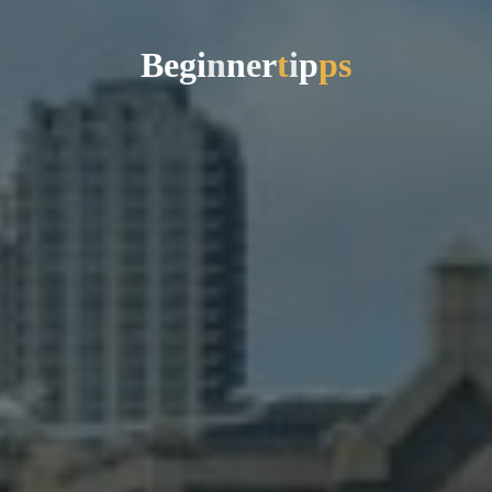
B
e
g
i
n
n
e
r
t
i
p
p
s