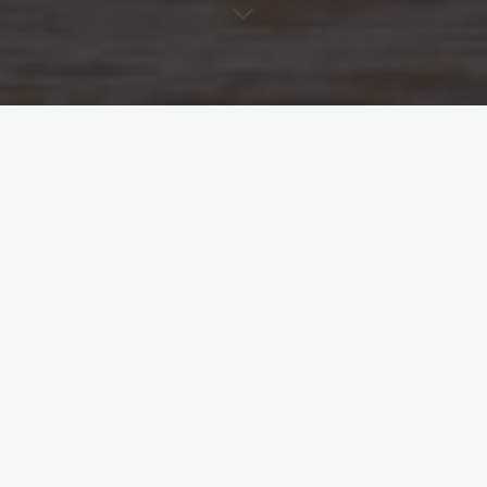
blog
ideen
Fotoideen
Du hast keine Fotoideen was Du fotografieren kannst? Du
solltest ganz zu Beginn einfach erst mal anfangen. Mit dem